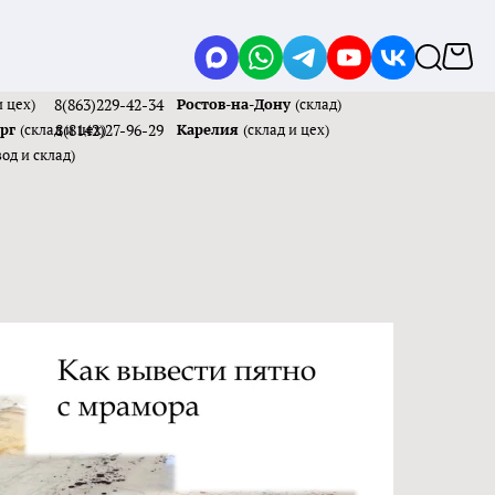
и цех)
8(863)229-42-34
Ростов-на-Дону
(склад)
ург
(склад и цех)
8(8142)27-96-29
Карелия
(склад и цех)
вод и склад)