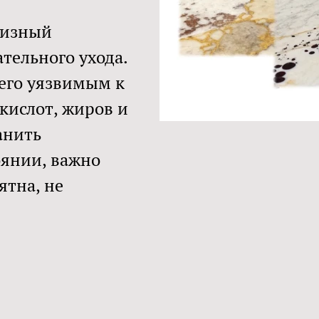
ризный
тельного ухода.
 его уязвимым к
кислот, жиров и
анить
оянии, важно
ятна, не