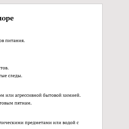
море
ов питания.
тов.
тые следы.
ом или агрессивной бытовой химией.
товым пятнам.
ллическими предметами или водой с