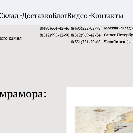
Склад
Доставка
Блог
Видео
Контакты
8(495)664-42-46
,
8(495)222-02-78
Москва
(склад 
8(812)995-12-90
,
8(812)969-42-34
Санкт-Петерб
ного камня
8(351)751-29-68
Челябинск
(за
 мрамора: