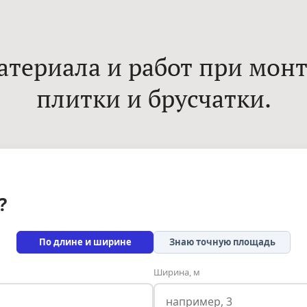
атериала и работ при мон
плитки и брусчатки.
?
По длине и ширине
Знаю точную площадь
Ширина, м