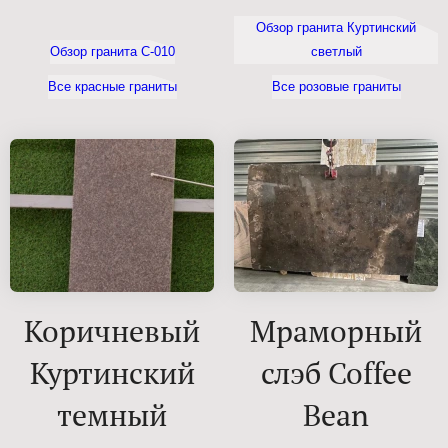
Обзор гранита Куртинский
Обзор гранита С-010
светлый
Все красные граниты
Все розовые граниты
Коричневый
Мраморный
Куртинский
слэб Coffee
темный
Bean