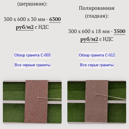
(шершавая):
Полированная
(гладкая):
300 х 600 х 30 мм -
6300
руб/м2
с НДС
300 х 600 х 18 мм -
3500
руб/м2
с НДС
Обзор гранита С-003
Обзор гранита С-012
Все черные граниты
Все серые граниты