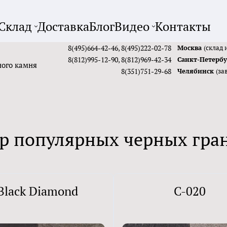
Склад
Доставка
Блог
Видео
Контакты
8(495)664-42-46
,
8(495)222-02-78
Москва
(склад 
8(812)995-12-90
,
8(812)969-42-34
Санкт-Петерб
ного камня
8(351)751-29-68
Челябинск
(за
р популярных черных гра
Black Diamond
C-020