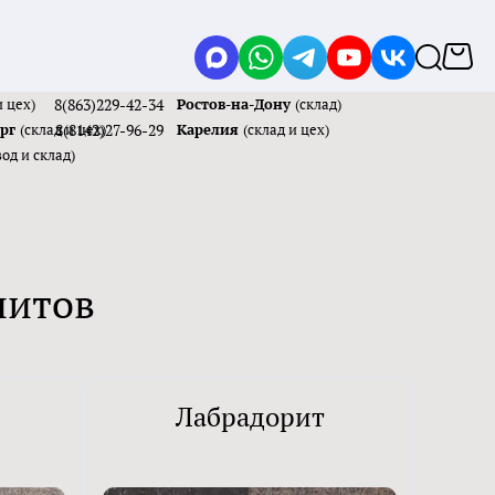
и цех)
8(863)229-42-34
Ростов-на-Дону
(склад)
ург
(склад и цех)
8(8142)27-96-29
Карелия
(склад и цех)
вод и склад)
нитов
Лабрадорит