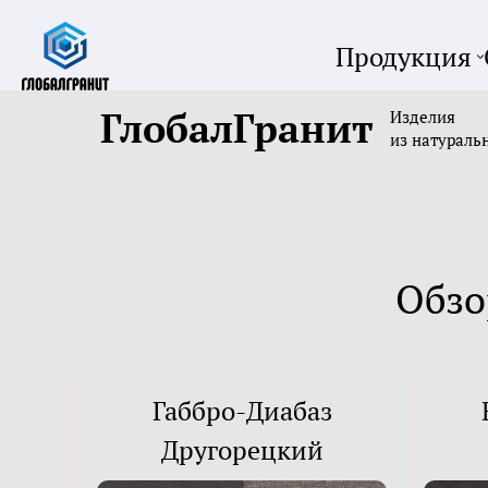
Продукция
ГлобалГранит
Изделия
из натураль
Обзо
Габбро-Диабаз
Другорецкий