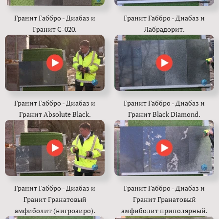
Гранит Габбро - Диабаз и
Гранит Габбро - Диабаз и
Гранит С-020.
Лабрадорит.
Гранит Габбро - Диабаз и
Гранит Габбро - Диабаз и
Гранит Absolute Black.
Гранит Black Diamond.
Гранит Габбро - Диабаз и
Гранит Габбро - Диабаз и
Гранит Гранатовый
Гранит Гранатовый
амфиболит (нигрозиро).
амфиболит приполярный.