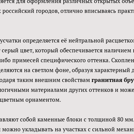
яется для оформления различных открытых объе
х российский городов, отлично вписываясь практ
усчатки определяется её нейтральной расцветко
т серый цвет, который обеспечивается наличием 
либо примесей специфического оттенка. Скопле
еляются на светлом фоне, образуя характерный 
годаря таким внешним свойствам
гранитная бру
алогичными материалами других оттенков и може
оцветным орнаментом.
авляют собой каменные блоки с толщиной 80 мм.
л можно укладывать на участках с сильной меха