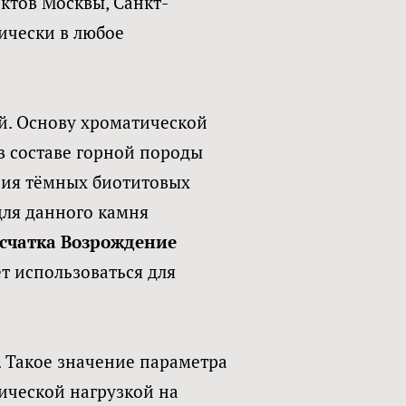
ктов Москвы, Санкт-
ически в любое
й. Основу хроматической
в составе горной породы
ния тёмных биотитовых
для данного камня
счатка Возрождение
т использоваться для
 Такое значение параметра
нической нагрузкой на