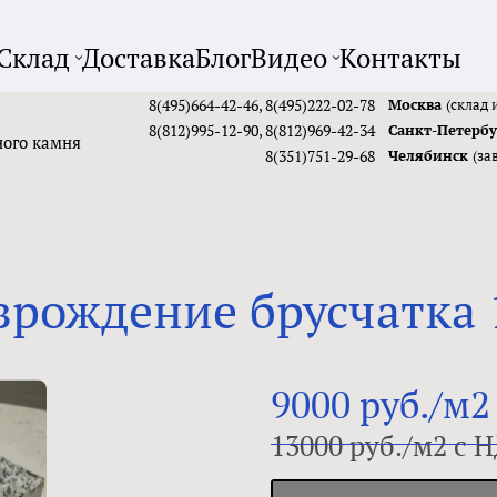
Склад
Доставка
Блог
Видео
Контакты
8(495)664-42-46
,
8(495)222-02-78
Москва
(склад 
8(812)995-12-90
,
8(812)969-42-34
Санкт-Петерб
ного камня
8(351)751-29-68
Челябинск
(за
зрождение брусчатка 
9000 руб./м2
13000 руб./м2 с 