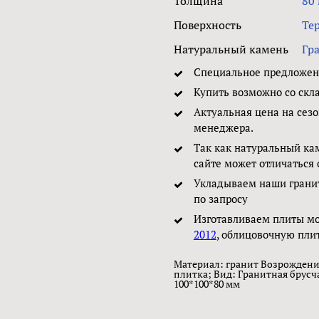
Толщина
80
Поверхность
Те
Натуральный камень
Гр
Специальное предложени
Купить возможно со скл
Актуальная цена на сезо
менеджера.
Так как натуральный ка
сайте может отличаться 
Укладываем наши грани
по запросу
Изготавливаем плиты м
2012
, облицовочную пли
Материал: гранит Возрождени
плитка; Вид: Гранитная брусч
100*100*80 мм