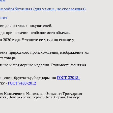
 мм
рмообработанная (для улицы, не скользящая)
анит
е для оптовых покупателей.
ада при наличии необходимого объема.
н 2026 года. Уточните остатки на складе у
мень природного происхождения, изображение на
от товара
тные и мраморные изделия. Стоимость монтажа
ощения, брусчатку, бордюры по
ГОСТ-32018-
тку -
ГОСТ 9480-2012
е; Назначение: Напольная; Элемент: Тротуарная
атка; Поверхность: Термо; Цвет: Серый; Размер: