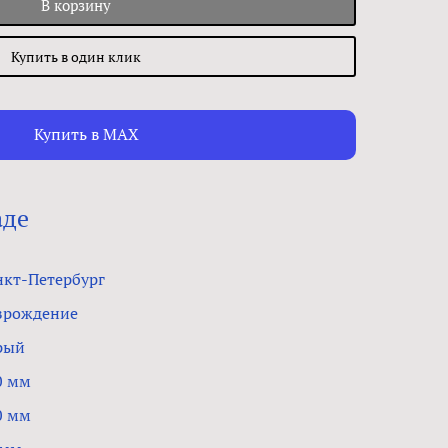
В корзину
Купить в один клик
Купить в MAX
аде
нкт-Петербург
зрождение
рый
0 мм
0 мм