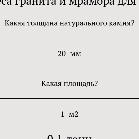
еса гранита и мрамора для
Какая толщина натурального камня?
20
мм
Какая площадь?
1
м2
0.1
тонн