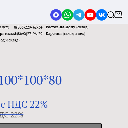
и цех)
8(863)229-42-34
Ростов-на-Дону
(склад)
ург
(склад и цех)
8(8142)27-96-29
Карелия
(склад и цех)
вод и склад)
100*100*80
 с НДС 22%
НДС 22%