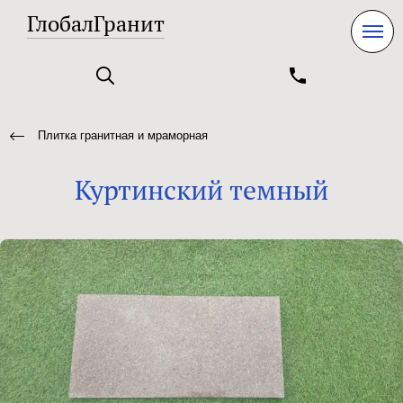
ГлобалГранит
Плитка гранитная и мраморная
Куртинский темный