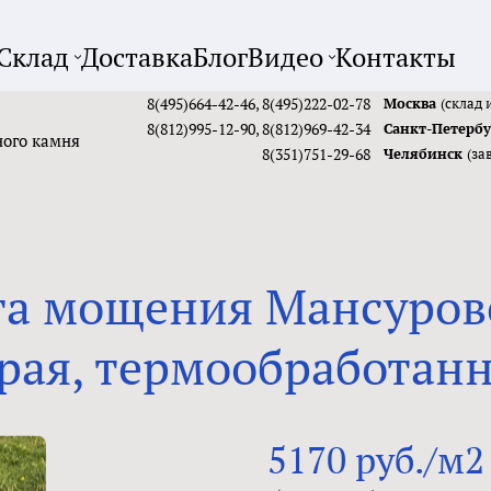
Склад
Доставка
Блог
Видео
Контакты
8(495)664-42-46
,
8(495)222-02-78
Москва
(склад 
8(812)995-12-90
,
8(812)969-42-34
Санкт-Петерб
ного камня
8(351)751-29-68
Челябинск
(за
та мощения Мансуровс
рая, термообработан
5170 руб./м2