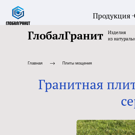
Продукция
ГлобалГранит
Изделия
из натураль
Главная
Плиты мощения
Гранитная пли
се