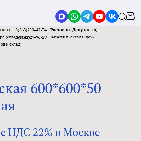
и цех)
8(863)229-42-34
Ростов-на-Дону
(склад)
ург
(склад и цех)
8(8142)27-96-29
Карелия
(склад и цех)
вод и склад)
кая 600*600*50
ная
 с НДС 22% в Москве