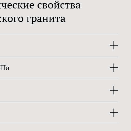
ческие свойства
кого гранита
МПа