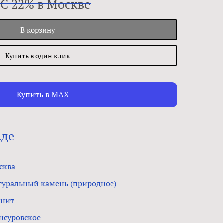
ДС 22% в Москве
В корзину
Купить в один клик
Купить в MAX
аде
сква
туральный камень (природное)
анит
нсуровское