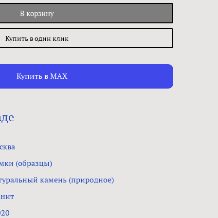
В корзину
Купить в один клик
Купить в MAX
аде
сква
мки (образцы)
туральный камень (природное)
анит
020