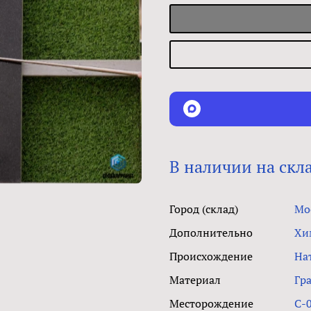
В наличии на скл
Город (склад)
Мо
Дополнительно
Хи
Происхождение
На
Материал
Гр
Месторождение
C-