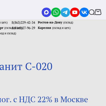
и цех)
8(863)229-42-34
Ростов-на-Дону
(склад)
ург
(склад и цех)
8(8142)27-96-29
Карелия
(склад и цех)
вод и склад)
анит C-020
пог. с НДС 22% в Москве