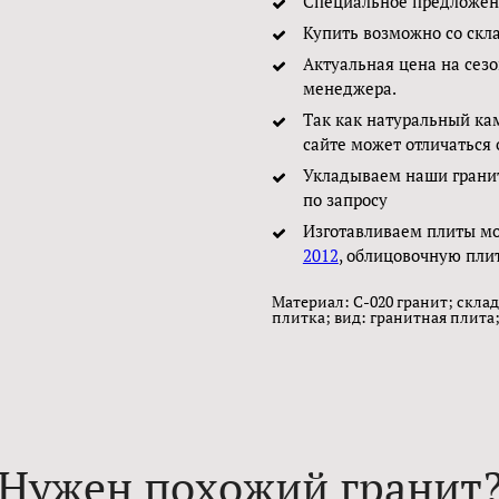
Специальное предложени
Купить возможно со скл
Актуальная цена на сезо
менеджера.
Так как натуральный ка
сайте может отличаться 
Укладываем наши грани
по запросу
Изготавливаем плиты м
2012
, облицовочную пли
Материал: C-020 гранит; склад
плитка; вид: гранитная плита;
Нужен похожий гранит