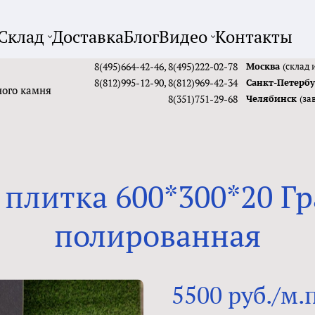
Склад
Доставка
Блог
Видео
Контакты
8(495)664-42-46
,
8(495)222-02-78
Москва
(склад 
8(812)995-12-90
,
8(812)969-42-34
Санкт-Петерб
ного камня
8(351)751-29-68
Челябинск
(за
 плитка 600*300*20 Гр
полированная
5500 руб./м.