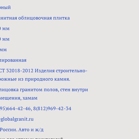
рный
анитная облицовочная плитка
0 мм
0 мм
 мм
лированная
СТ 32018-2012 Изделия строительно-
рожные из природного камня.
лицовка гранитом полов, стен внутри
мещения, хамам
95)664-42-46, 8(812)969-42-34
lobalgranit.ru
России. Авто и ж/д