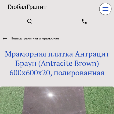
ГлобалГранит
Плитка гранитная и мраморная
Мраморная плитка Антрацит
Браун (Antracite Brown)
600x600x20, полированная