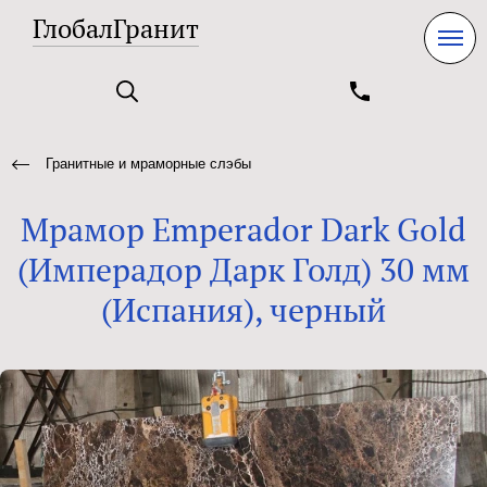
ГлобалГранит
Гранитные и мраморные слэбы
Мрамор Emperador Dark Gold
(Имперадор Дарк Голд) 30 мм
(Испания), черный