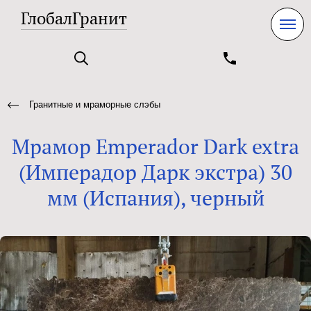
ГлобалГранит
Гранитные и мраморные слэбы
Мрамор Emperador Dark extra
(Имперадор Дарк экстра) 30
мм (Испания), черный