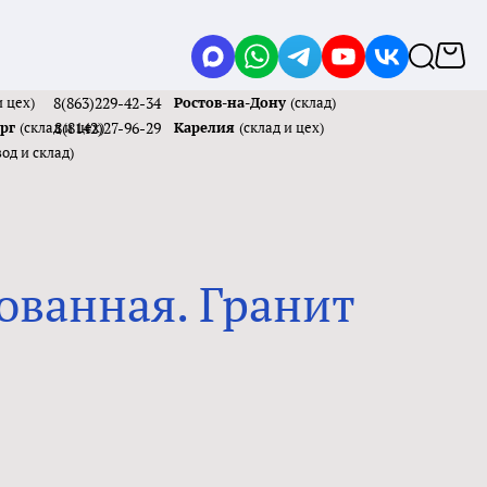
и цех)
8(863)229-42-34
Ростов-на-Дону
(склад)
ург
(склад и цех)
8(8142)27-96-29
Карелия
(склад и цех)
вод и склад)
ованная. Гранит