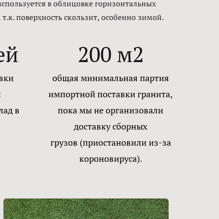
используется в облицовке горизонтальных
 т.к. поверхность скользит, особенно зимой.
ей
200 м2
вки
общая минимальная партия
и
импортной поставки гранита,
лад в
пока мы не организовали
доставку сборных
грузов (приостановили из-за
короновируса).