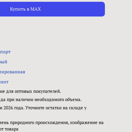
Купить в MAX
порт
рый
лированная
анит
е для оптовых покупателей.
ада при наличии необходимого объема.
н 2026 года. Уточните остатки на складе у
мень природного происхождения, изображение на
от товара