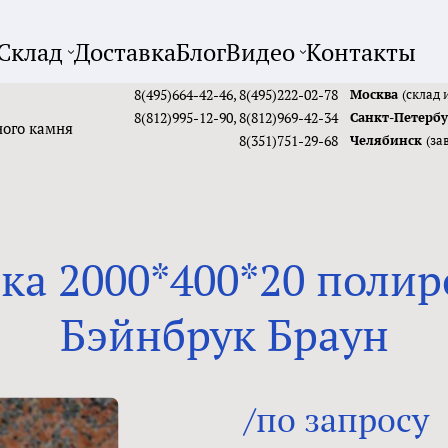
Склад
Доставка
Блог
Видео
Контакты
8(495)664-42-46
,
8(495)222-02-78
Москва
(склад 
8(812)995-12-90
,
8(812)969-42-34
Санкт-Петерб
ного камня
8(351)751-29-68
Челябинск
(за
ка 2000*400*20 полир
Бэйнбрук Браун
/по запросу