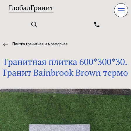
ГлобалГранит
Плитка гранитная и мраморная
Гранитная плитка 600*300*30.
Гранит Bainbrook Brown термо