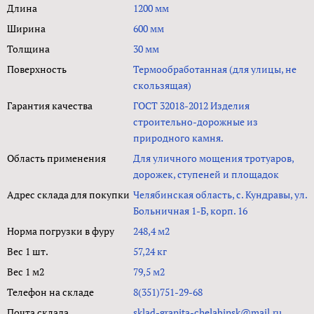
Длина
1200 мм
Ширина
600 мм
Толщина
30 мм
Поверхность
Термообработанная (для улицы, не
скользящая)
Гарантия качества
ГОСТ 32018-2012 Изделия
строительно-дорожные из
природного камня.
Область применения
Для уличного мощения тротуаров,
дорожек, ступеней и площадок
Адрес склада для покупки
Челябинская область, с. Кундравы, ул.
Больничная 1-Б, корп. 16
Норма погрузки в фуру
248,4 м2
Вес 1 шт.
57,24 кг
Вес 1 м2
79,5 м2
Телефон на складе
8(351)751-29-68
Почта склада
sklad-granita-chelabinsk@mail.ru