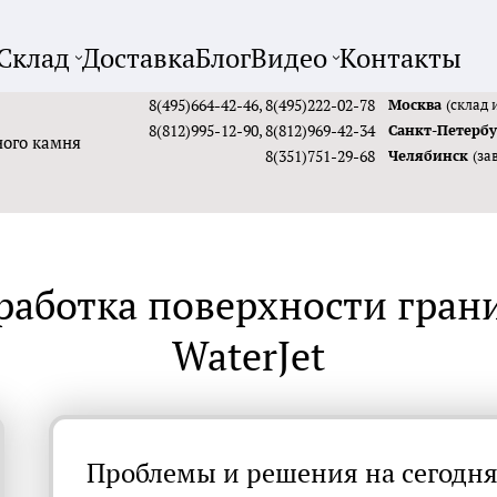
Склад
Доставка
Блог
Видео
Контакты
8(495)664-42-46
,
8(495)222-02-78
Москва
(склад 
8(812)995-12-90
,
8(812)969-42-34
Санкт-Петерб
ного камня
8(351)751-29-68
Челябинск
(за
работка поверхности гран
WaterJet
Проблемы и решения на сегодн