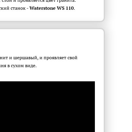
 слой и проявляется цвет гранита.
кий станок -
Waterstone WS 110
.
анит и шершавый, и проявляет свой
ня в сухом виде.