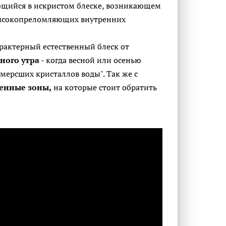
щийся в искристом блеске, возникающем
 высокопреломляющих внутренних
арактерный естественный блеск от
ного утра
- когда весной или осенью
амерсших кристаллов воды". Так же с
енные зоны,
на которые стоит обратить