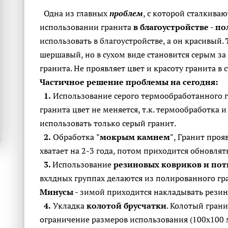
Одна из главных
проблем
, с которой сталкива
использовании гранита
в благоустройстве
-
по
использовать в благоустройстве, а он красивый.
шершавый, но в сухом виде становится серым за
гранита. Не проявляет цвет и красоту гранита в 
Частичное решение проблемы на сегодня:
1.
Использование серого термообработанного г
гранита цвет не меняется, т.к. термообработка и
использовать только серый гранит.
2.
Обработка
"мокрым камнем"
, Гранит проя
хватает на 2-3 года, потом приходится обновлят
3.
Использование
резиновых ковриков и пот
вхлдных группах делаются из полированного гра
Минусы
- зимой приходится накладывать резин
4.
Укладка
колотой брусчатки
. Колотый грани
ограничение размеров использования (100х100 м