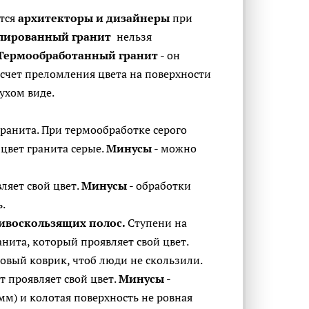
ются
архитекторы и дизайнеры
при
лированный гранит
нельзя
Т
ермообработанный гранит
- он
 счет преломления цвета на поверхности
сухом виде.
ранита. При термообработке серого
 цвет гранита серые.
Минусы
- можно
вляет свой цвет.
Минусы
- обработки
ь.
ивоскользящих полос.
Ступени на
нита, который проявляет свой цвет.
овый коврик, чтоб люди не скользили.
т проявляет свой цвет.
Минусы
-
м) и колотая поверхность не ровная