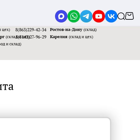
и цех)
8(863)229-42-34
Ростов-на-Дону
(склад)
ург
(склад и цех)
8(8142)27-96-29
Карелия
(склад и цех)
вод и склад)
ита
я