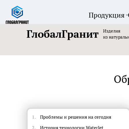
Продукция
ГлобалГранит
Изделия
из натураль
Об
1.
Проблемы и решения на сегодня
2.
История технологии WaterJet