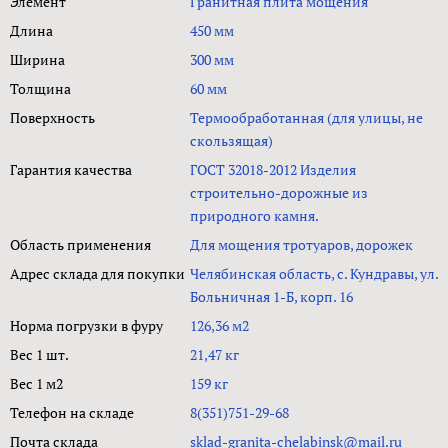
Элемент
Гранитная плита мощения
Длина
450 мм
Ширина
300 мм
Толщина
60 мм
Поверхность
Термообработанная (для улицы, не
скользящая)
Гарантия качества
ГОСТ 32018-2012 Изделия
строительно-дорожные из
природного камня.
Область применения
Для мощения тротуаров, дорожек
Адрес склада для покупки
Челябинская область, с. Кундравы, ул.
Больничная 1-Б, корп. 16
Норма погрузки в фуру
126,36 м2
Вес 1 шт.
21,47 кг
Вес 1 м2
159 кг
Телефон на складе
8(351)751-29-68
Почта склада
sklad-granita-chelabinsk@mail.ru