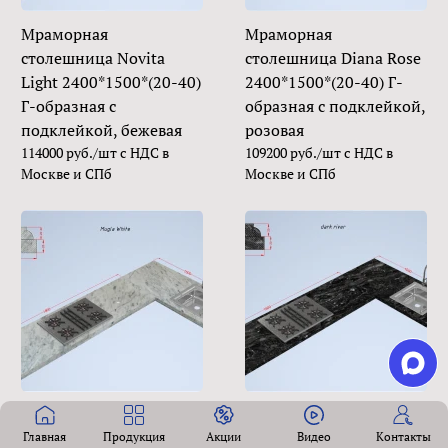
Мраморная
Мраморная
столешница Novita
столешница Diana Rose
Light 2400*1500*(20-40)
2400*1500*(20-40) Г-
Г-образная с
образная с подклейкой,
подклейкой, бежевая
розовая
114000 руб./шт с НДС в
109200 руб./шт с НДС в
Москве и СПб
Москве и СПб
Мраморная
Мраморная
столешница Mugla
столешница Dark River
Главная
Продукция
Акции
Видео
Контакты