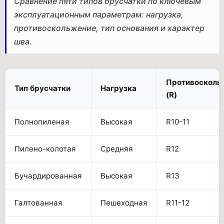
Сравнение пяти типов брусчатки по ключевым
эксплуатационным параметрам: нагрузка,
противоскольжение, тип основания и характер
шва.
Противосколь
Тип брусчатки
Нагрузка
(R)
Полнопиленая
Высокая
R10-11
Пилено-колотая
Средняя
R12
Бучардированная
Высокая
R13
Галтованная
Пешеходная
R11-12