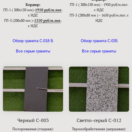
Бордюр:
ГП-1 ( 300х150 мм) - 1950 руб/м.пог.
ГП-1 ( 300х150 мм)-
1950 руб/м.пог
.
с НДС
с НДС
ГП-5 (200х80 мм ) - 1650 руб/м.пог. с
ГП-5 (200х80 мм )-
1350 руб/м.пог
.
НДС
с НДС
Обзор гранита С-018 Б
Обзор гранита С-035
Все серые граниты
Все серые граниты
Черный С-003
Светло-серый С-012
Полированная (гладкая):
Термообработанная (шершавая):