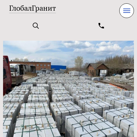
ГлобалГранит