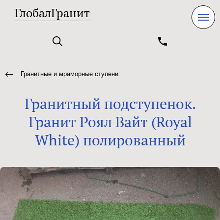
ГлобалГранит
Гранитные и мраморные ступени
Гранитный подступенок.
Гранит Роял Вайт (Royal
White) полированный