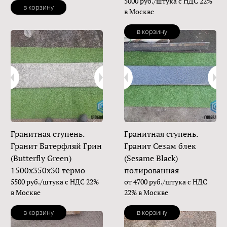
5000 руб./штука с НДС 22%
в корзину
в Москве
в корзину
Гранитная ступень.
Гранитная ступень.
Гранит Батерфляй Грин
Гранит Сезам блек
(Butterfly Green)
(Sesame Black)
1500х350х30 термо
полированная
5500 руб./штука с НДС 22%
от 4700 руб./штука с НДС
в Москве
22% в Москве
в корзину
в корзину