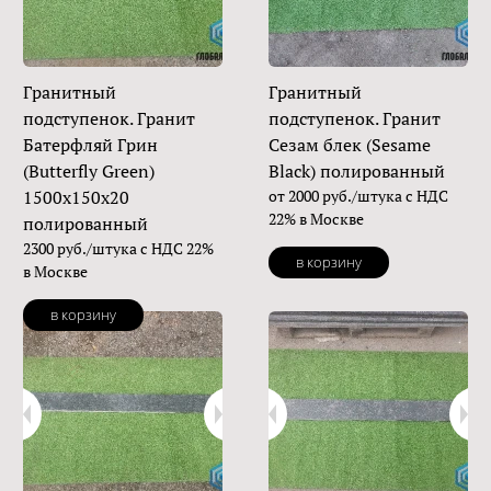
Гранитный
Гранитный
подступенок. Гранит
подступенок. Гранит
Батерфляй Грин
Сезам блек (Sesame
(Butterfly Green)
Black) полированный
1500х150х20
от 2000 руб./штука с НДС
22% в Москве
полированный
2300 руб./штука с НДС 22%
в корзину
в Москве
в корзину