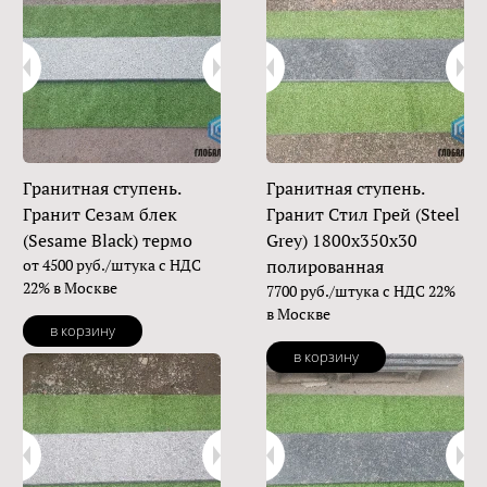
Гранитная ступень.
Гранитная ступень.
Гранит Сезам блек
Гранит Стил Грей (Steel
(Sesame Black) термо
Grey) 1800х350х30
от 4500 руб./штука с НДС
полированная
22% в Москве
7700 руб./штука с НДС 22%
в Москве
в корзину
в корзину